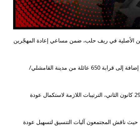
لسكن الأصلية في ريف حلب، ضمن مساعي إعادة المهجّرين
وبحسب المجلس، تضم القافلة نحو 1700 عائلة، بينها 1100 عائلة من نازحي عفرين المقيمين في مدينة المالكية/ديرك، إضافة إلى قرابة 650 عائلة من مدينة القامشلي/
وفي السياق، بحث محافظ الحسكة نور الدين أحمد مع وفد رئاسي من الحكومة المؤقتة مكلّف بمتابعة تنفيذ بنود اتفاق 29 كانون الثاني، الترتيبات اللازمة لاستكمال عودة
حيث ناقش المجتمعون آليات التنسيق لتسهيل عودة