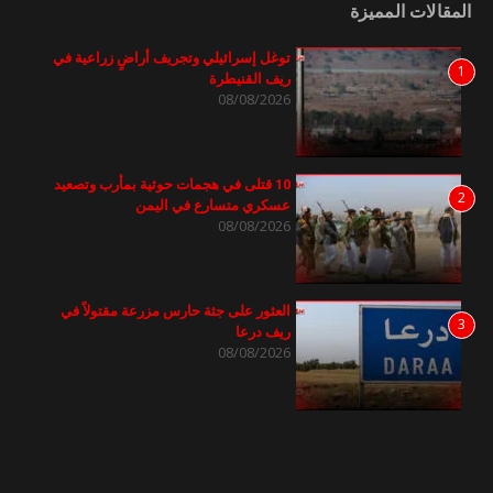
المقالات المميزة
توغل إسرائيلي وتجريف أراضٍ زراعية في
1
ريف القنيطرة
08/08/2026
10 قتلى في هجمات حوثية بمأرب وتصعيد
2
عسكري متسارع في اليمن
08/08/2026
العثور على جثة حارس مزرعة مقتولاً في
3
ريف درعا
08/08/2026