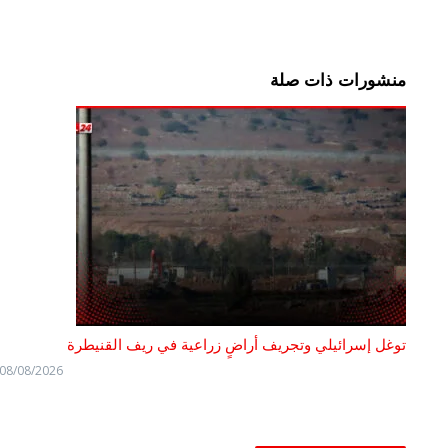
منشورات ذات صلة
توغل إسرائيلي وتجريف أراضٍ زراعية في ريف القنيطرة
08/08/2026