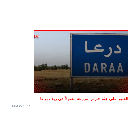
لعثور على جثة حارس مزرعة مقتولاً في ريف درعا
08/08/2026