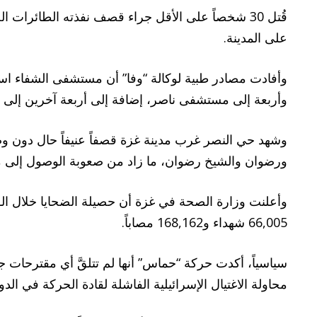
قُتل 30 شخصاً على الأقل جراء قصف نفذته الطائرا
على المدينة.
وأربعة إلى مستشفى ناصر، إضافة إلى أربعة آخرين إلى
وشهد حي النصر غرب مدينة غزة قصفاً عنيفاً حال دون وصو
ورضوان والشيخ رضوان، ما زاد من صعوبة الوصول إلى مئ
66,005 شهداء و168,162 مصاباً.
سياسياً، أكدت حركة “حماس” أنها لم تتلقَّ أي مقترحات 
محاولة الاغتيال الإسرائيلية الفاشلة لقادة الحركة في الدوحة يوم 9 أيلول/سبتم