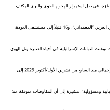
طاع غزة، في ظل استمرار الهجوم الجوي والبري المكثف
وأفادت مصادر طبية لوكالة “وفا” أن مستشفى الشفاء استقبل خمسة قتلى، فيما وصل قتيل واحد إلى المستشفى الأهلي العربي “المعمداني”، و16 قتيلاً إلى مستشفى العودة،
وغلت الدبابات الإسرائيلية في أحياء الصبرة وتل الهوى
وأعلنت وزارة الصحة في غزة أن حصيلة الضحايا خلال الـ24 ساعة الماضية بلغت 79 شهيداً و379 مصاباً، ليرتفع العدد الإجمالي منذ السابع من تشرين الأول/أكتوبر 2023 إلى
يجابية ومسؤولية”، مشيرة إلى أن المفاوضات متوقفة منذ