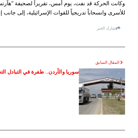
وكانت الحركة قد نفت، يوم أمس، تقريراً لصحيفة “هآرتس”
للأسرى وانسحاباً تدريجياً للقوات الإسرائيلية، إلى جانب
شارك الخبر
المقال السابق
سوريا والأردن.. طفرة في التبادل التجاري تتجاوز 