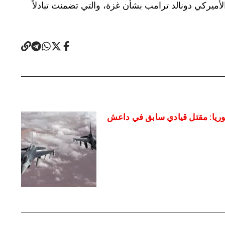
ميركي دونالد ترامب بشأن غزة، والتي تضمنت تبادلاً
وريا: مقتل قيادي سابق في داعش