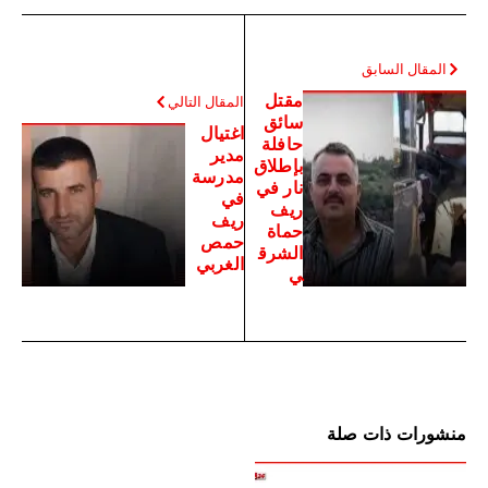
المقال السابق
مقتل
المقال التالي
سائق
اغتيال
حافلة
مدير
بإطلاق
مدرسة
نار في
في
ريف
ريف
حماة
حمص
الشرق
الغربي
ي
منشورات ذات صلة