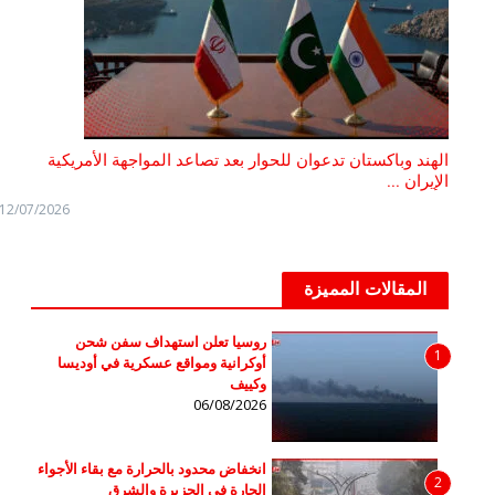
الهند وباكستان تدعوان للحوار بعد تصاعد المواجهة الأمريكية
الإيران ...
12/07/2026
المقالات المميزة
روسيا تعلن استهداف سفن شحن
1
أوكرانية ومواقع عسكرية في أوديسا
وكييف
06/08/2026
انخفاض محدود بالحرارة مع بقاء الأجواء
2
الحارة في الجزيرة والشرق