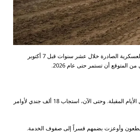
تل أبيب – أفادت صحيفة يديعوت أحرونوت اليوم الأربعاء أن قيادة الجيش الإسرائيلي ألغت قرارات الإعفاء من الخدمة العسكرية الصادرة خلال عشر سنوات قبل 7 أكتوبر
وأوضحت الصحيفة أن عدد إشعارات الاستدعاء تضاعف تقريباً ليصل إلى 27 ألف إشعار، مع توقعات بارتفاع إضافي خلال الأيام المقبلة. وحتى الآن، استجاب 18 ألف جندي لأوامر