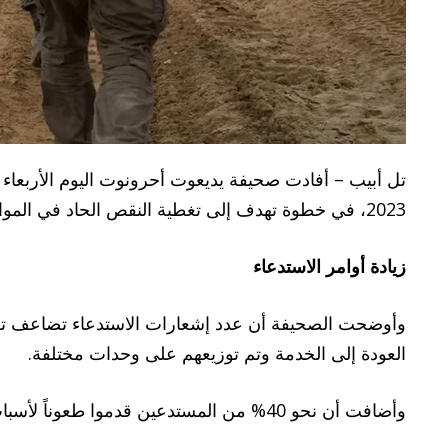
2023، في خطوة تهدف إلى تغطية النقص الحاد في الموارد البشرية مع توسيع العمليات العسكرية في قطاع غزة، والتي من المتوقع أن تستمر حتى عام 2026.
زيادة أوامر الاستدعاء
العودة إلى الخدمة وتم توزيعهم على وحدات مختلفة.
وأضافت أن نحو 40% من المستدعين قدموا طعوناً لأسباب شخصية أو صحية أو عائلية، لكن قيادة الجيش رفضت هذه الطعون وأوعزت بضمهم قسراً إلى صفوف الخدمة.