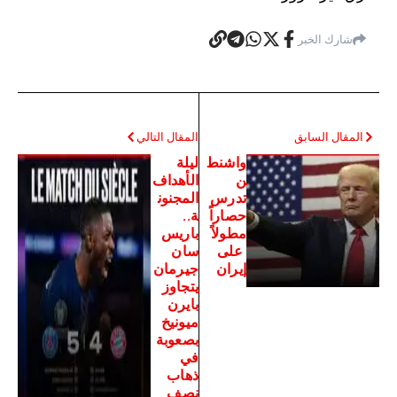
شارك الخبر
المقال السابق
المقال التالي
واشنط
ليلة
ن
الأهداف
تدرس
المجنون
حصاراً
ة..
مطولاً
باريس
على
سان
إيران
جيرمان
يتجاوز
بايرن
ميونيخ
بصعوبة
في
ذهاب
نصف