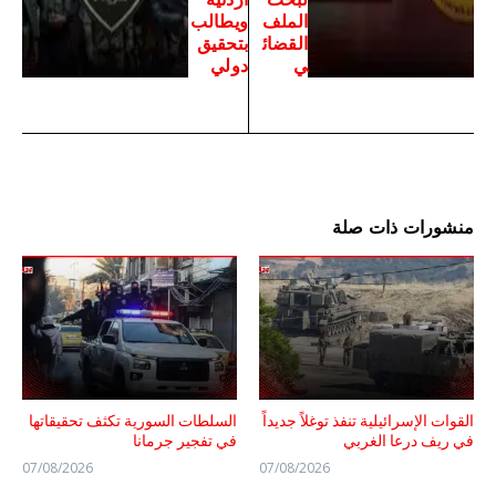
الملف
ويطالب
القضائ
بتحقيق
ي
دولي
منشورات ذات صلة
القوات الإسرائيلية تنفذ توغلاً جديداً
السلطات السورية تكثف تحقيقاتها
في ريف درعا الغربي
في تفجير جرمانا
07/08/2026
07/08/2026