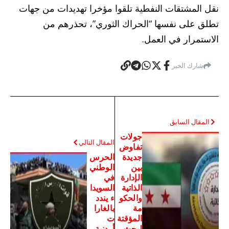
نقل المشتقات النفطية تلقوا مؤخرا تهديدات من جهات
تطلق على نفسها “الحراك الثوري”، تحذرهم من
الاستمرار في العمل.
شارك الخبر
المقال السابق
جولات
المقال التالي
تفاوض
جديدة
الحرس
بين
الوطني
الإدارة
في
الذاتية
السويدا
والحكو
ء يندد
مة
بالغارا
المؤقتة
ت
لبحث
أردنية