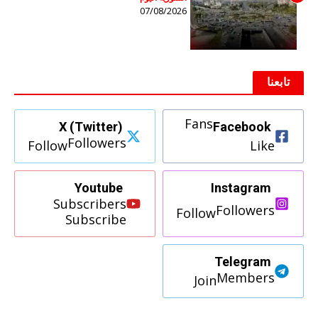
07/08/2026
تابعنا
Fans
X (Twitter)
Facebook
Followers
Follow
Like
Youtube
Instagram
Subscribers
Followers
Follow
Subscribe
Telegram
Members
Join