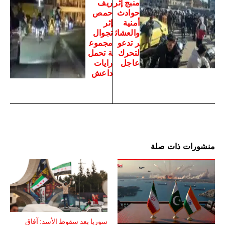
منبج إثر
ريف
حوادث
حمص
أمنية
إثر
والعشائ
تجوال
ر تدعو
مجموع
لتحرك
ة تحمل
عاجل
رايات
داعش
منشورات ذات صلة
سوريا بعد سقوط الأسد: آفاق