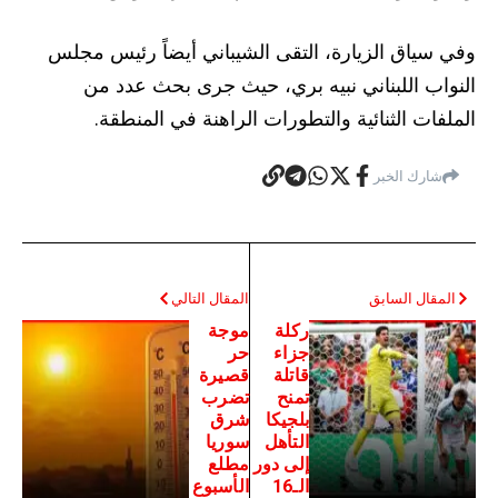
وفي سياق الزيارة، التقى الشيباني أيضاً رئيس مجلس
النواب اللبناني نبيه بري، حيث جرى بحث عدد من
الملفات الثنائية والتطورات الراهنة في المنطقة.
شارك الخبر
المقال السابق
المقال التالي
ركلة
موجة
جزاء
حر
قاتلة
قصيرة
تمنح
تضرب
بلجيكا
شرق
التأهل
سوريا
إلى دور
مطلع
الـ16
الأسبوع