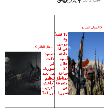
شارك الخبر
المقال السابق
13 قتيلاً
و4
جرحى
المقال التالي
في 14
حادثة
تصعيد
أمنية
لافت
خلال
في
24
سوريا..
ساعة
هل يعيد
بمناطق
تنظيم
متفرقة
“داعش
في
” ترتيب
سوريا
أوراقه؟