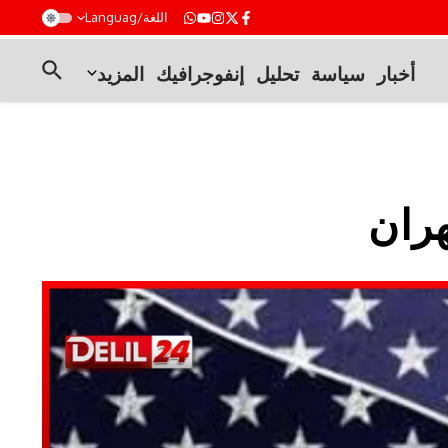
t
اللغة/Languag
أخبار
سياسة
تحليل
إنفوجرافيك
المزيد
هران