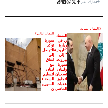
شارك الخبر
المقال السابق
المقال التالي
الشيبان
ي في
سوريا
زيارة
تؤكد
“تاريخية
التوصل
” إلى
إلى
بيروت:
اتفاق
سوريا
مع
ولبنان
لبنان
تسعيان
لتسليم
لتجاوز
السجناء
عقبات
السوريي
الماضي
ن