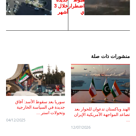
اضطرار
خلال 3
ي
أشهر
منشورات ذات صلة
سوريا بعد سقوط الأسد: آفاق
جديدة في السياسة الخارجية
الهند وباكستان تدعوان للحوار بعد
وتحولات استر ...
تصاعد المواجهة الأمريكية الإيران
04/12/2025
...
12/07/2026