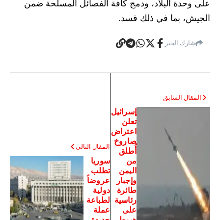
على وحدة البلاد، ودمج كافة الفصائل المسلحة ضمن
الجيش، بما في ذلك قسد.
شارك الخبر
المقال السابق
إسرائيل
تعلن
اعتراض
صاروخ
المقال التالي
أُطلق
من
سوريا
اليمن
تطلب
وإجبار
عروضاً
طائرة
دولية
رئاسية
لطباعة
على
عملة
هبوط
جديدة