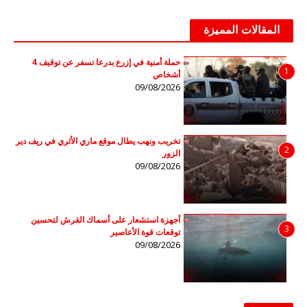
المقالات المميزة
حملة أمنية في إزرع بدرعا تسفر عن توقيف 4
1
أشخاص
09/08/2026
تخريب ونهب يطال موقع ماري الأثري في ريف دير
2
الزور
09/08/2026
أجهزة استشعار على أسماك القرش لتحسين
3
توقعات قوة الأعاصير
09/08/2026