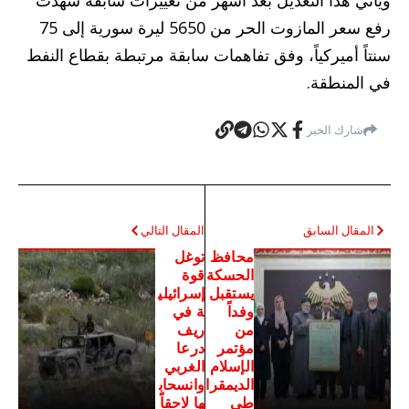
ويأتي هذا التعديل بعد أشهر من تغييرات سابقة شهدت
رفع سعر المازوت الحر من 5650 ليرة سورية إلى 75
سنتاً أميركياً، وفق تفاهمات سابقة مرتبطة بقطاع النفط
في المنطقة.
شارك الخبر
المقال السابق
المقال التالي
محافظ
توغل
الحسكة
قوة
يستقبل
إسرائيلي
وفداً
ة في
من
ريف
مؤتمر
درعا
الإسلام
الغربي
الديمقرا
وانسحاب
طي
ها لاحقاً