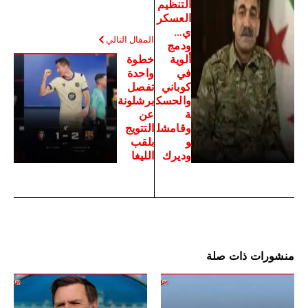
التنظيم
العسكر
ي…
المقال التالي
ودمج
ألوية
خطوة
في
واحدة
كوباني
تفصل
والحسك
برشلونة
ة
عن
وقامشل
التتويج
و
بلقب
وديرك
الليغا
منشورات ذات صلة