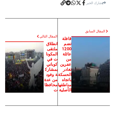
شارك الخبر
المقال السابق
المقال التالي
قافلة
تضم
انطلاق
1200
ملتقى
عائلة
المكونا
من
ت في
عفرين
كوباني
تغادر
بمشارك
الحسكة
ة وفود
باتجاه
من عدة
مناطقها
محافظا
الأصلية
ت