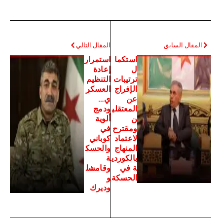
المقال السابق
المقال التالي
استكما
استمرار
ل
إعادة
ترتيبات
التنظيم
الإفراج
العسكر
عن
ي…
المعتقلي
ودمج
ن
ألوية
ومقترح
في
لاعتماد
كوباني
المنهاج
والحسك
بالكوردي
ة
ة في
وقامشل
الحسكة
و
وديرك