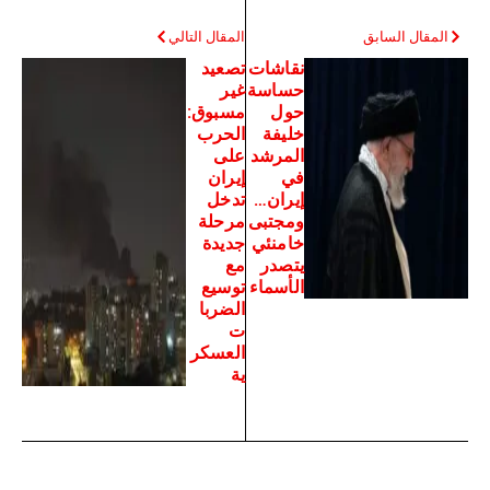
المقال السابق
المقال التالي
نقاشات
تصعيد
حساسة
غير
حول
مسبوق:
خليفة
الحرب
المرشد
على
في
إيران
إيران…
تدخل
ومجتبى
مرحلة
خامنئي
جديدة
يتصدر
مع
الأسماء
توسيع
الضربا
ت
العسكر
ية