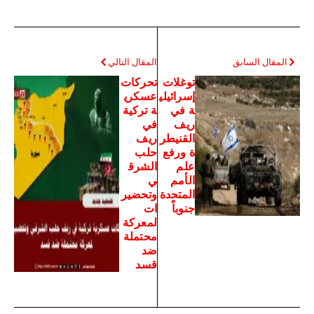
المقال السابق
المقال التالي
توغلات
تحركات
إسرائيلي
عسكري
ة في
ة تركية
ريف
في
القنيطر
ريف
ة ورفع
حلب
علم
الشرق
الأمم
ي
المتحدة
وتحضير
جنوباً
ات
لمعركة
محتملة
ضد
قسد