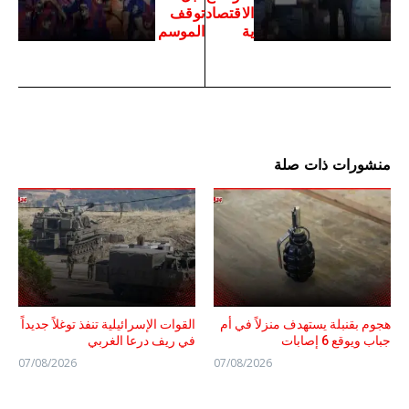
الاقتصاد
توقف
ية
الموسم
منشورات ذات صلة
هجوم بقنبلة يستهدف منزلاً في أم
القوات الإسرائيلية تنفذ توغلاً جديداً
جباب ويوقع 6 إصابات
في ريف درعا الغربي
07/08/2026
07/08/2026