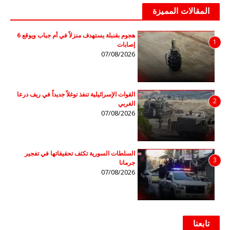
المقالات المميزة
هجوم بقنبلة يستهدف منزلاً في أم جباب ويوقع 6
1
إصابات
07/08/2026
القوات الإسرائيلية تنفذ توغلاً جديداً في ريف درعا
2
الغربي
07/08/2026
السلطات السورية تكثف تحقيقاتها في تفجير
3
جرمانا
07/08/2026
تابعنا