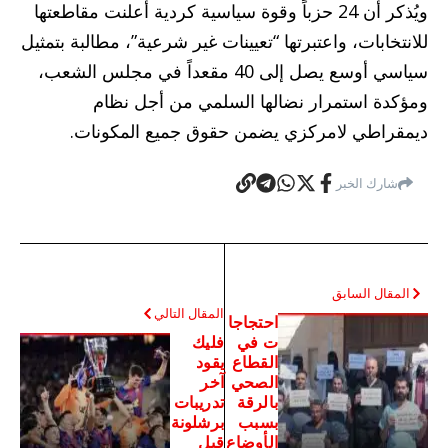
ويُذكر أن 24 حزباً وقوة سياسية كردية أعلنت مقاطعتها
للانتخابات، واعتبرتها “تعيينات غير شرعية”، مطالبة بتمثيل
سياسي أوسع يصل إلى 40 مقعداً في مجلس الشعب،
ومؤكدة استمرار نضالها السلمي من أجل نظام
ديمقراطي لامركزي يضمن حقوق جميع المكونات.
شارك الخبر
المقال السابق
المقال التالي
احتجاجا
ت في
فليك
القطاع
يقود
الصحي
آخر
بالرقة
تدريبات
بسبب
برشلونة
الأوضاع
قبل